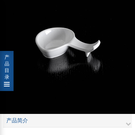
产
品
目
录
产品简介