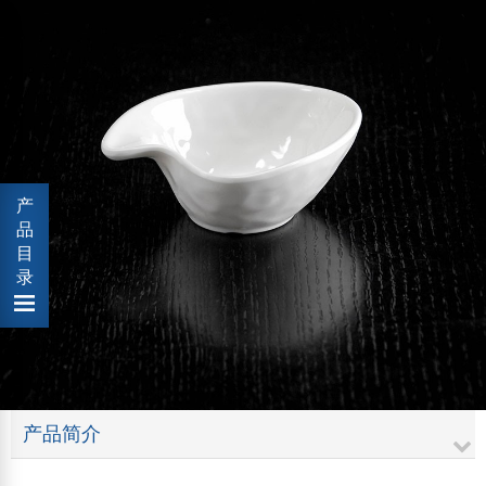
产
品
目
录
产品简介