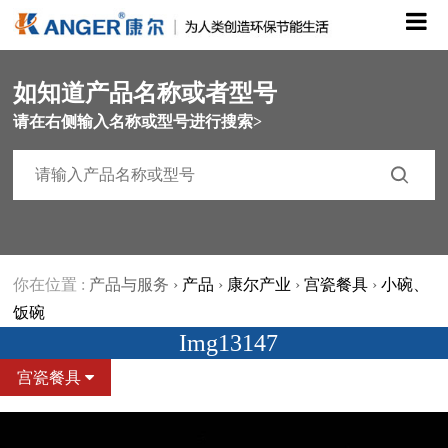
如知道产品名称或者型号
请在右侧输入名称或型号进行搜索>
你在位置 :
产品与服务
›
产品
›
康尔产业
›
宫瓷餐具
›
小碗、
饭碗
Img13147
宫瓷餐具