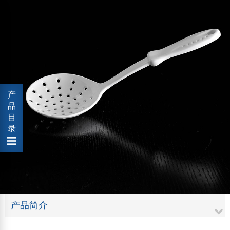
产
品
目
录
产品简介