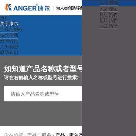
产品与服务
关于康尔
公司要闻
人力资源
企业概况
微晶玻璃
行业资讯
人才理念
企业文化
微晶器皿
媒体新闻
社会招聘
首页
社会责任
钢化玻璃
校园招聘
关于康尔
企业荣誉
宫瓷餐具
员工活动
产品与服务
发展历程
金融投资
技术创新
企业风采
合作伙伴
新闻资讯
康尔视频
下载中心
人力资源
联系我们
如知道产品名称或者型号
请在右侧输入名称或型号进行搜索>
你在位置 :
产品与服务
›
产品
›
康尔产业
›
宫瓷餐具
›
汤盅、