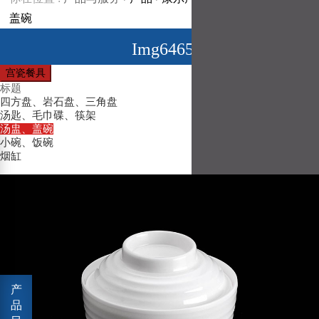
盖碗
Img6465
宫瓷餐具
标题
四方盘、岩石盘、三角盘
汤匙、毛巾碟、筷架
汤盅、盖碗
小碗、饭碗
烟缸
产
品